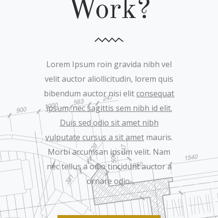
Work?
Lorem Ipsum roin gravida nibh vel
velit auctor aliollicitudin, lorem quis
bibendum auctor nisi elit
consequat
ipsum, nec sagittis sem nibh id elit.
Duis sed odio sit amet nibh
vulputate cursus a sit amet
mauris.
Morbi accumsan ipsum velit. Nam
nec tellus a odio tincidunt auctor a
ornare odio.