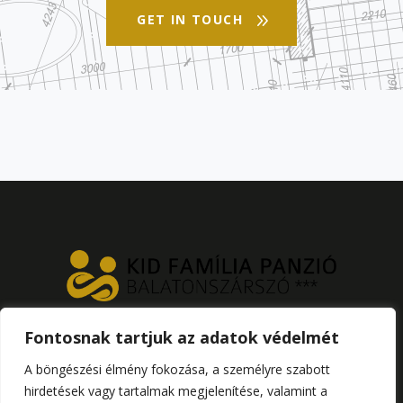
GET IN TOUCH
Fontosnak tartjuk az adatok védelmét
Ha a vendégek bármiben kárt okoznak,
A böngészési élmény fokozása, a személyre szabott
annak költségei őket terheli.
hirdetések vagy tartalmak megjelenítése, valamint a